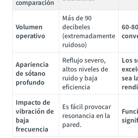
comparación
Más de 90
Volumen
decibeles
60-80
operativo
(extremadamente
conv
ruidoso)
Reflujo severo,
Los s
Apariencia
altos niveles de
exce
de sótano
ruido y baja
sea l
profundo
eficiencia
rend
Impacto de
Es fácil provocar
vibración de
Func
resonancia en la
baja
signi
pared.
frecuencia