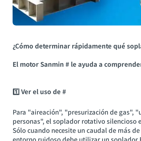
¿Cómo determinar rápidamente qué sopla
El motor Sanmin # le ayuda a comprender 
1️⃣ Ver el uso de #
Para "aireación", "presurización de gas", "
personas", el soplador rotativo silencioso 
Sólo cuando necesite un caudal de más de
entorno ruidoso debe utilizar un soplador 